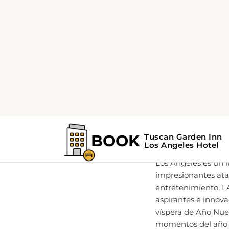
Home
Guía de Los Ángel
Celebra
PUBL
Los Ángeles es un 
impresionantes atar
entretenimiento, LA
aspirantes e innova
víspera de Año Nuev
momentos del año q
dando la bienvenid