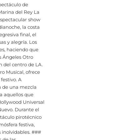
Marina del Rey La
 espectacular show
dianoche, la costa
resiva final, el
as y alegría. Los
des, haciendo que
s Ángeles Otro
n del centro de LA.
o Musical, ofrece
festivo. A
tan de una mezcla
ra aquellos que
Hollywood Universal
Nuevo. Durante el
táculo pirotécnico
mósfera festiva,
 inolvidables. ###
 de las
o ofrece una