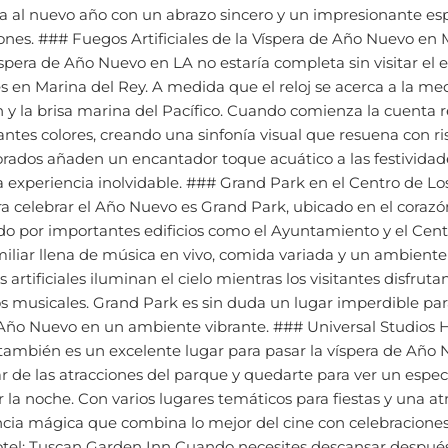
ones. ### Fuegos Artificiales de la Víspera de Año Nuevo en 
íspera de Año Nuevo en LA no estaría completa sin visitar el
les en Marina del Rey. A medida que el reloj se acerca a la me
 y la brisa marina del Pacífico. Cuando comienza la cuenta reg
rantes colores, creando una sinfonía visual que resuena con ris
corados añaden un encantador toque acuático a las festivida
a experiencia inolvidable. ### Grand Park en el Centro de Lo
a celebrar el Año Nuevo es Grand Park, ubicado en el corazó
o por importantes edificios como el Ayuntamiento y el Centr
iliar llena de música en vivo, comida variada y un ambiente 
artificiales iluminan el cielo mientras los visitantes disfru
os musicales. Grand Park es sin duda un lugar imperdible pa
 Año Nuevo en un ambiente vibrante. ### Universal Studios 
también es un excelente lugar para pasar la víspera de Año 
ar de las atracciones del parque y quedarte para ver un espec
r la noche. Con varios lugares temáticos para fiestas y una at
ncia mágica que combina lo mejor del cine con celebraciones
el: Tuscan Garden Inn Cuando necesites descansar después
idera hospedarte en **Tuscan Garden Inn**. Este hotel cómod