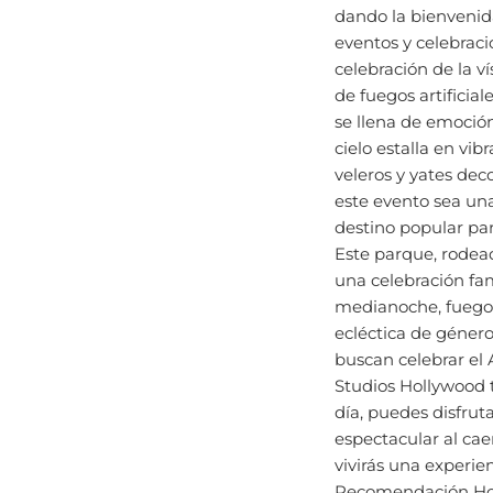
eventos y celebraci
celebración de la v
de fuegos artificia
se llena de emoción
cielo estalla en vib
veleros y yates de
este evento sea un
destino popular par
Este parque, rodead
una celebración fam
medianoche, fuegos 
ecléctica de géner
buscan celebrar el
Studios Hollywood 
día, puedes disfrut
espectacular al cae
vivirás una experie
Recomendación Hot
festividades, cons