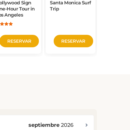
ne-Hour Tour in
Trip
Boat Ride i
os Angeles
Redondo B
RESERVAR
RESERVAR
RESE