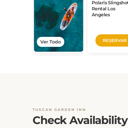
Rental Los
Angeles
RESERVAR
Ver Todo
TUSCAN GARDEN INN
Check Availability
Ensuring a seamless booking experience is o