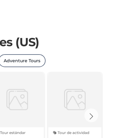
es (US)
Adventure Tours
Tour estándar
Tour de actividad
Tour estánd
ollywood Sign
Santa Monica Surf
Glass Bott