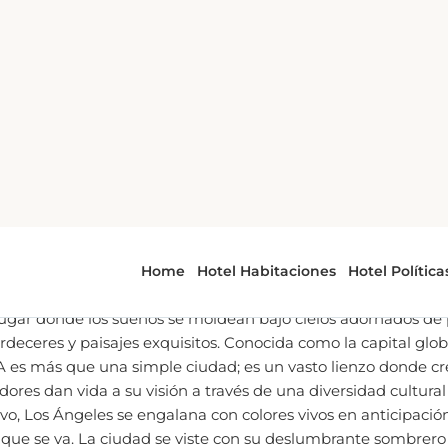
es
Celebraciones de Año Nuevo en Los Ángeles
ciones de Año Nuevo en Los
ICADO EL
29 DEC, 2023 EN 06:09 PM
- POR ALEX D
lugar donde los sueños se moldean bajo cielos adornados de
deceres y paisajes exquisitos. Conocida como la capital glob
 es más que una simple ciudad; es un vasto lienzo donde cre
dores dan vida a su visión a través de una diversidad cultural 
o, Los Ángeles se engalana con colores vivos en anticipación
ue se va. La ciudad se viste con su deslumbrante sombrero 
a al nuevo año con un abrazo sincero y un impresionante es