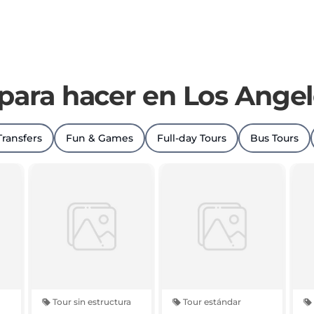
 para hacer en Los Angel
Transfers
Fun & Games
Full-day Tours
Bus Tours
Tour sin estructura
Tour estándar
t
Private Departure
Santa Barbara
H