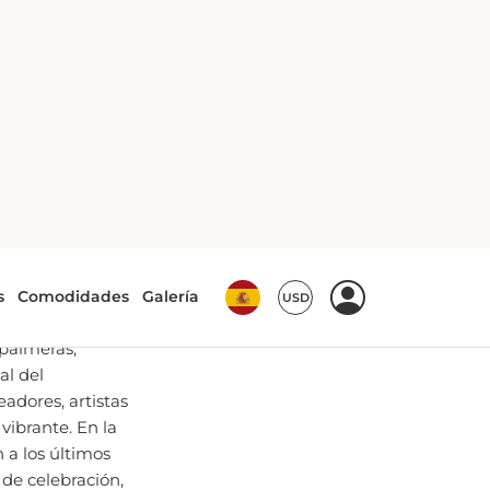
 Ángeles
ORMER
 palmeras,
al del
adores, artistas
vibrante. En la
 a los últimos
de celebración,
pectáculo de